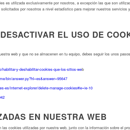
es es utilizada exclusivamente por nosotros, a excepción las que son utiliza
solicitados por nosotros a nivel estadístico para mejorar nuestros servicios 
DESACTIVAR EL USO DE COOK
 nuestra web y que no se almacenen en tu equipo, debes seguir los unos paso
/habilitar-y-deshabilitar-cookies-que-los-sitios-we
b
rome/bin/answer.py?hl=es&answer=95647
es-es/internet-explorer/delete-manage-cookies#ie=ie-10
042
IZADAS EN NUESTRA WEB
las cookies utilizadas por nuestra web, junto con la información sobre el prop