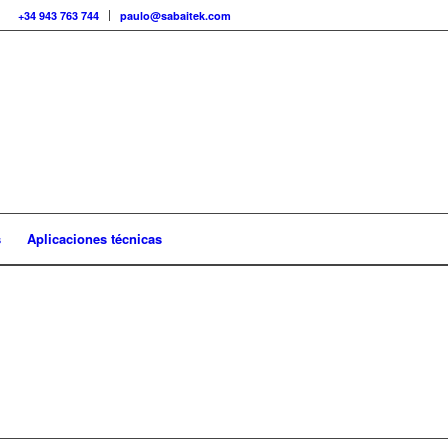
+34 943 763 744
paulo@sabaitek.com
s
Aplicaciones técnicas